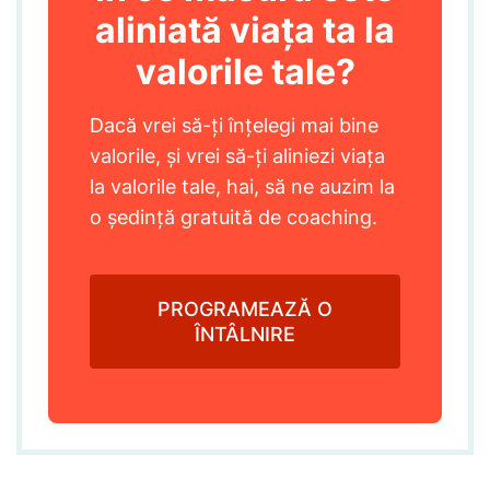
aliniată viața ta la
valorile tale?
Dacă vrei să-ți înțelegi mai bine
valorile, și vrei să-ți aliniezi viața
la valorile tale, hai, să ne auzim la
o ședință gratuită de coaching.
PROGRAMEAZĂ O
ÎNTÂLNIRE