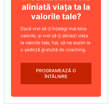
aliniată viața ta la
valorile tale?
Dacă vrei să-ți înțelegi mai bine
valorile, și vrei să-ți aliniezi viața
la valorile tale, hai, să ne auzim la
o ședință gratuită de coaching.
PROGRAMEAZĂ O
ÎNTÂLNIRE