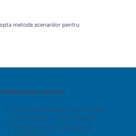
dopta metoda scenariilor pentru
INFORMAȚII DE CONTACT
SC Daniel Training & Coaching SRL
J52/735/2019 ・ CUI: 41194818
B-dul București nr. 29, Giurgiu
0746 191 699 ・