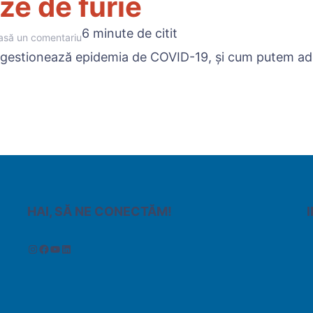
ze de furie
6 minute de citit
asă un comentariu
le gestionează epidemia de COVID-19, și cum putem a
HAI, SĂ NE CONECTĂM!