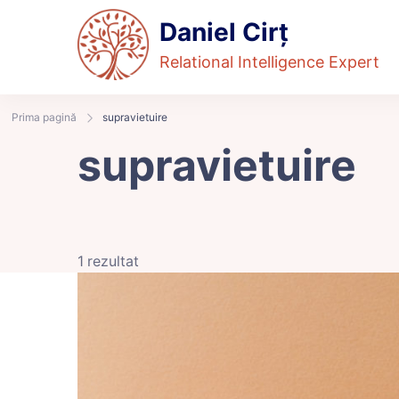
Daniel Cirț
Relational Intelligence Expert
Prima pagină
supravietuire
supravietuire
1 rezultat