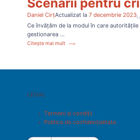
Scenarii pentru cri
Daniel Cirț
Actualizat la
7 decembrie 2023
L
Ce învățăm de la modul în care autorități
gestionarea …
Citește mai mult
LEGAL
Termeni și condiții
Politica de confidențialitate