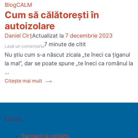
Blog
CALM
Cum să călătorești în
autoizolare
Daniel Cirț
Actualizat la
7 decembrie 2023
7 minute de citit
Lasă un comentariu
Nu știu cum s-a născut zicala „te îneci ca țiganul
la mal”, dar se poate spune „te îneci ca românul la
…
Citește mai mult
LEGAL
Termeni și condiții