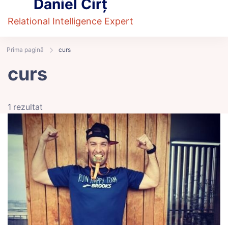
Daniel Cirț
Relational Intelligence Expert
Prima pagină
curs
curs
1 rezultat