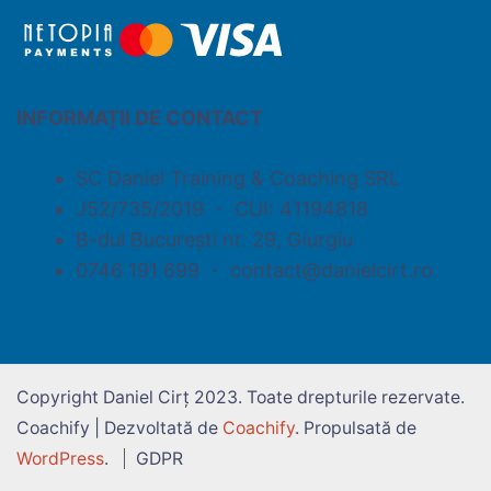
INFORMAȚII DE CONTACT
SC Daniel Training & Coaching SRL
J52/735/2019 ・ CUI: 41194818
B-dul București nr. 29, Giurgiu
0746 191 699 ・ contact@danielcirt.ro
Copyright Daniel Cirț 2023. Toate drepturile rezervate.
Coachify | Dezvoltată de
Coachify
. Propulsată de
WordPress
.
GDPR