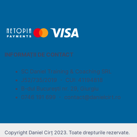
INFORMAȚII DE CONTACT
SC Daniel Training & Coaching SRL
J52/735/2019 ・ CUI: 41194818
B-dul București nr. 29, Giurgiu
0746 191 699 ・ contact@danielcirt.ro
Copyright Daniel Cirț 2023. Toate drepturile rezervate.