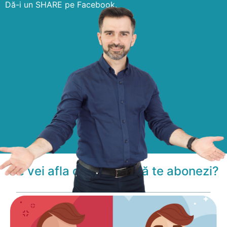
Dă-i un SHARE pe Facebook.
Ce vei afla concret dacă te abonezi?