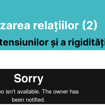
area relațiilor (2)
ensiunilor și a rigidități